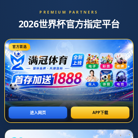
马德兴：国青急需加快建设 暂时还不可
有过高期望
发布时间：2026-06-23T20:29:44+08:00