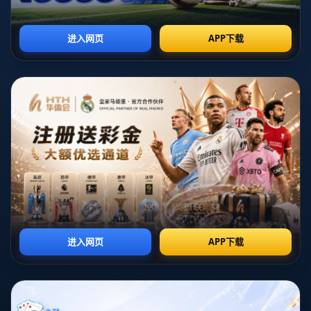
平人才。
同时，马德兴也提到，**过高期望**可能会对年轻球员的心
理产生负面影响。在这样一个关键的发展阶段，给予球员适
度的压力是必要的，但如果期望过高，则可能导致他们的信
心受到打击，从而影响表现。因此，在培养与锻炼的过程
中，教练员和管理层应建立合理的评估标准，以更好地保护
年轻球员的成长。