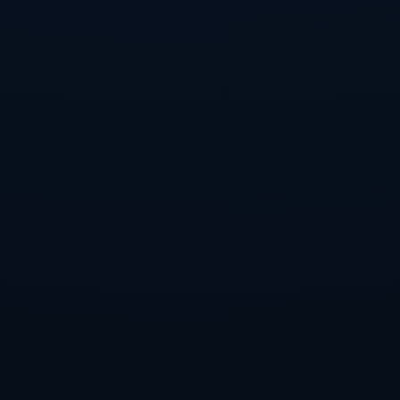
一个成功的青训系统不仅仅依靠金钱的投入，更需重视培养
过程中的科学性和系统性。例如，德国足球的成功有赖于其
成熟的青训体系，通过完善的选拔机制、系统的训练计划和
丰富的实战经验，德国青少年球员得以在技术和心理素质上
都趋于成熟。
**案例分析：成功经验的借鉴**