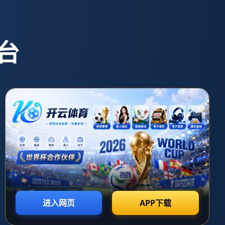
admin@h5-fun88.com
021-7489366