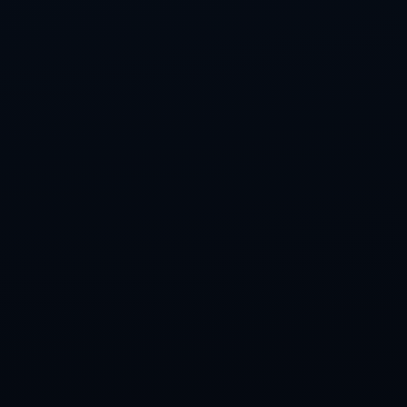
运用攻击球员的机动性和对时机的把握。因此，本场比赛对国
宁的替补角色，或许能够实现更多战术变化。球迷们自然期望