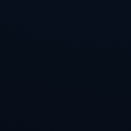
从**战术角度**来看，国安队在此次对阵浙江队的比赛中
一策略的合理性，需要结合浙江队的防守特点和整体实力进