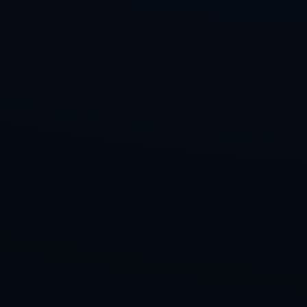
磨。
此外，他还特别注重体能和心理素质的双重训练。高强度的
结尾自然提出他的训练和进步如何形成他的独特风格，并暗