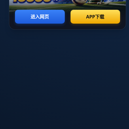
**哈登：很久都没进入这种进攻模式，真是太酷了**
在现代篮球的舞台上，詹姆斯·哈登以其独特的进攻风格和技
叹“很久都没进入这种进攻模式”？这背后的秘诀又是什么呢？
*哈登在近几个赛季的表现，尤其是在进攻端的统治力，早已
### **进攻模式的转变**