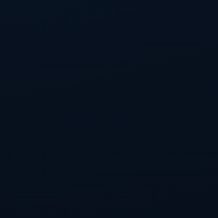
处？
。在最近的比赛中，哈登的**助攻数据显著提升**，这不
使得他不仅是进攻的终结者，更是一个引导者。*