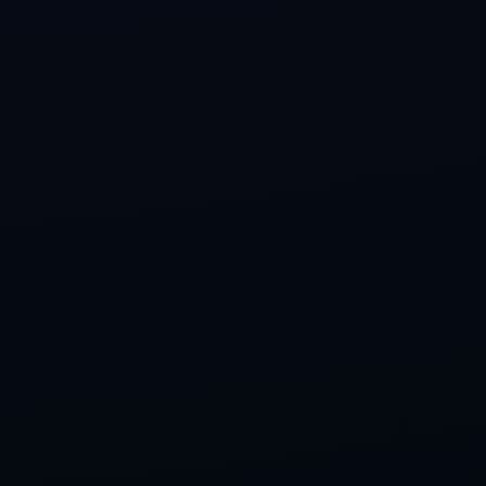
练方法保持状态，确保自己在关键时刻的表现不打折扣。