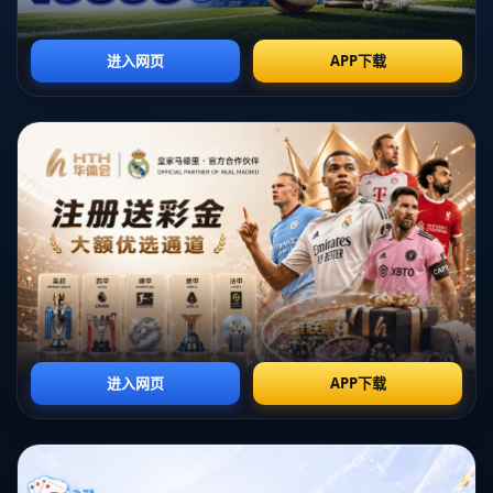
留在防守上，而是要展现更全面的进攻实力**。这种转变，
不仅是队伍策略上的进化，更是对球员个人能力和团队协作
的双重考验。*关键词*如"国足雄心"、"胡荷韬首秀"、"伊
万教练"等在本次赛事中的重要性不言而喻。
**胡荷韬，一个被外界寄予厚望的年轻球员，其技术和心理
素质一直是讨论的热点**。作为一个新星，胡荷韬的加盟无
疑为国家队注入了新鲜的血液，他的首秀能否成为球队整体
实力提升的关键？从他以往的表现来看，无论是脚法还是场
上的大局观，他都显示出了超越其年龄的成熟。在球场上，
*胡荷韬的速度和灵动性*将是球队不可或缺的武器，尤其是
在快速反击中，他的表现将至关重要。