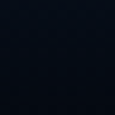
着深入的策略与辛勤的付出。**案例分析表明**，在2018年
的亚洲杯上，由于调整战术及引进年轻球员，中国队在小组
赛阶段表现出色，成功突围。这表明了在新老结合和调整中
的重要性。胡荷韬的加入，成为类似战略的重要一环，象征
着新一代国家足球运动员的崛起。
总之，*伊万教练和胡荷韬*在本次国际赛事中，期待以雄心