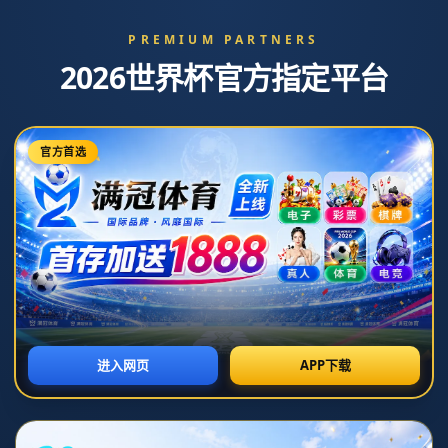
中国足协获评成为亚足联草根足球宪章
金级会员
发布时间：2026-06-23T20:29:44+08:00