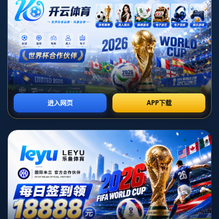
**中国足协获评成为亚足联草根足球宪章金级会员：培育足
球未来的里程碑**
在全球足球的发展过程中，草根足球一直被视为培育新生代
球星的重要摇篮。近日，中国足球协会因其在草根足球领域
的突出贡献，**被评为亚足联草根足球宪章金级会员**，这
一殊荣不仅是对中国足协多年努力的肯定，也为中国足球的
未来发展指明了前进的方向。
### 草根足球的使命
草根足球是指在社区和业余层面进行的足球运动，它为各年
龄段的参与者提供了一个享受比赛、锻炼身体的平台，更为
足球运动发现和培养未来的天才提供了机会。在亚洲，随着
职业足球的日益火热，草根足球的发展同样受到广泛关注和