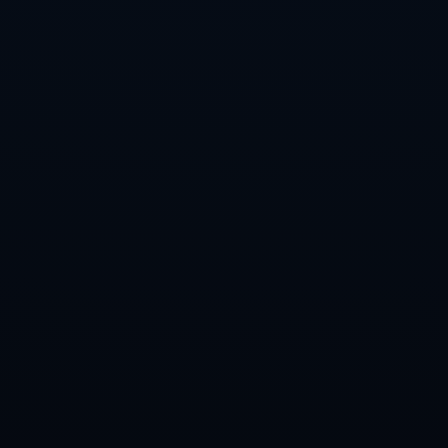
综合实力的全面考验。球迷与观众们将在这一轮中见证到各
支球队在关键时刻的抉择与应对，各种变数将为这个赛季的
后续发展带来更多悬念。