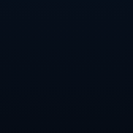
主教练已经意识到变革的重要性。*调整战术体系*，启用年
轻球员，注入新鲜的战斗力成为他们迫在眉睫的任务。
*一个鲜明的例子是引入年仅21岁的前锋李明*，他的速度与
突破能力为球队的进攻端带来了全新的选择。而中场核心的
回撤与组织，也让青岛西海岸的控球能力有所提升。在这些
调整中，青岛西海岸希望能通过丰富的战术布置与有效的球
员调动，一步步走出积分困境。
此外，青岛西海岸也在心理层面加强了对年轻球员的心态引
导，让球员更为团结且目标明确。这不仅提高了球队的凝聚
力，也为他们在保级大战中打下了坚实的基础。
**总结**
中超第21轮的赛事充满了挑战与机遇，无论是**争冠双雄**
的客场之行，还是**青岛西海岸**的自我变革，都是对球队