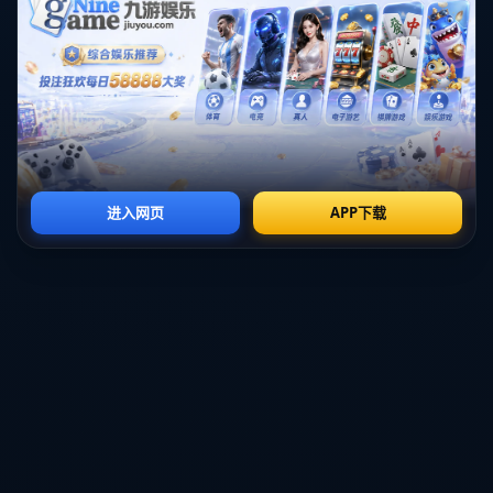
**帮助球队逆转局势，为四强的席位立下了汗马功劳。
但正如埃梅里所提到的，贝利的实力毋庸置疑，增长空间也
巨大，但他的**稳定性**将决定他是否能进入世界级球员的
行列。以过往为例，有一些球员具备天赋，却因为状态起伏
未能登顶。**埃梅里希望，通过科学的体能管理和心理建
设，贝利能够保持水准，为球队迈向更高目标提供持续动力
**。
### **案例分析：贝利的高光时刻与团队协作的重要性**