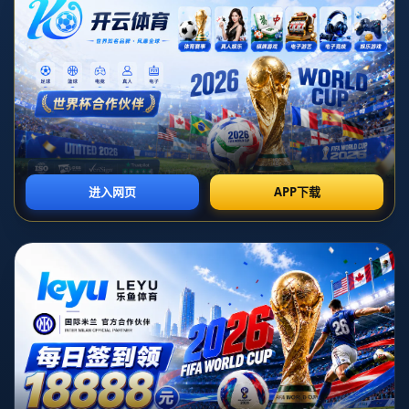
**埃梅里：四强入围并不满足！望利昂·贝利保持稳定表现
**
作为一名充满激情与策略的教练，**埃梅里（Unai Emery）
**一向以高标准要求球队的表现。近期，他在面对媒体时表
示，对于球队跻身四强感到欣慰，但这远不是球队追求的终
点。同时，他特别强调希望**利昂·贝利（Leon Bailey）**
能够继续保持稳定的状态，为接下来的比赛注入更多的可能
性。埃梅里的态度，既彰显了他对球队更高目标的渴望，也
让人们看到了他对球员潜力的持续期待。
### **四强入围：成就与挑战并存**
在竞争激烈的英超联赛乃至欧战赛场，能够跻身四强无疑是
一项重要的成就。然而，**埃梅里**显然不会被眼前的阶段