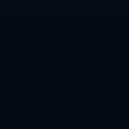
现。全队的默契配合同样值得称赞。**无论是外线的三分投
射，还是内线的高效终结，雷霆队员在亚历山大的串联下展
现了卓越的化学反应**。例如，雷霆新秀杰伦·威廉姆斯
（Jalen Williams）在防守端为球队贡献了数次抢断，同时在
快攻中接到亚历山大的妙传完成得分，为比赛注入了更多激
情与活力。
总的来看，这场火箭与雷霆的对决不仅是一场明星后卫的个
人秀，更是一场团队篮球的较量。**火箭虽败犹荣，但他们
显然需要更多经验和战术上的磨炼**。对于亚历山大和雷霆
来说，比赛的胜利无疑再次证明了他们在未来赛季中的不可
忽视地位，也为年轻球员提供了宝贵的成长机会。