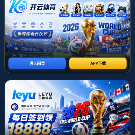
**火箭防守亚历山大但未能战胜雷霆：一场难忘的巅峰对决
**
在近期的一场NBA比赛中，休斯顿火箭队和俄克拉荷马城
雷霆队迎来了一场精彩对决。本场比赛吸引了无数篮球迷的
关注，原因之一就是雷霆队的核心球员——谢伊·吉尔杰斯-
亚历山大（Shai Gilgeous-Alexander，以下简称"亚历山大"）
的超凡表现。这名备受期待的年轻后卫，凭借精准的投篮和
强悍的突破能力，成为火箭队防守的主要目标。然而，尽管
火箭队在防守端针对亚历山大做出了充分准备，他们仍然未
能避开失利的宿命。
### **火箭的防守策略：全力限制亚历山大**
比赛中，为了有效遏制亚历山大的进攻威胁，**火箭队采取
了双人包夹、防守轮转等多重战术**。尤其是在第三节，可