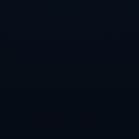
此外，**亚历山大的罚球表现更是为雷霆奠定胜局的关键
**。全场比赛，他保持了接近90%的罚球命中率，尤其在第
四节最后的关键罚球中，他以精准的发挥让火箭彻底丧失了
追分的可能性。
### **雷霆的团队配合造就胜利**
与火箭相比，雷霆的胜利并非只依赖亚历山大个人的超神表