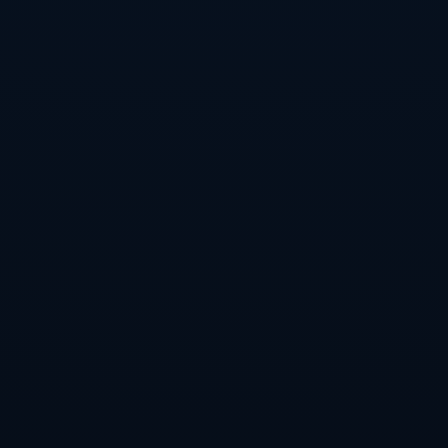
性正成为雷霆队最大的财富**。在面对火箭的强硬防守时，
他冷静地选择了分球与个人单打的结合战术。比如，第四节
时，火箭派出更高大的防守者试图干扰他的投篮，但亚历山
大迅速调整，对于防守者的提前站位给出了出色的应对：有
时快速传球给外线射手，有时利用后撤步投篮直接得分。这
种多变的进攻方式，迫使火箭防线始终无法找到应对方案。