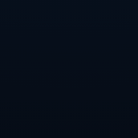
進入NBA後，兩人分別為不同球隊效力，並屢次在重要的
比賽中相遇。**哈登**成為聯盟中最令人畏懼的得分手之
一，以其標誌性的後撤步三分震撼聯盟；而**德羅贊**則以
穩健的中距離投籃技術和領袖氣質聞名，證明自己的全能實
力。