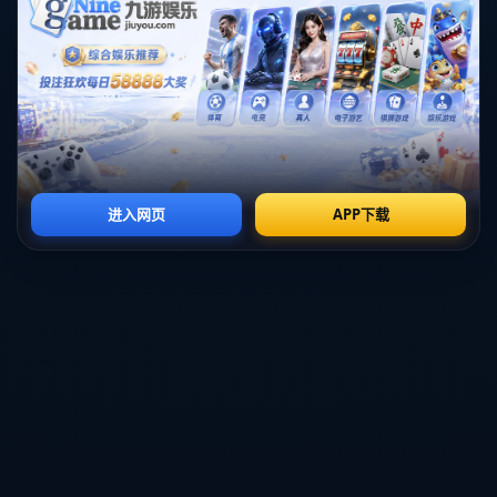
### **背後的努力：天賦與汗水的結合**
哈登與德羅贊不僅憑藉天賦，更依靠持續不懈的努力，讓自
己在競爭中立於不敗之地。*哈登*曾在採訪中透露：「我和
德羅贊的每一次對決，都讓我明白有更多事情需要我完
成。」高中時代，為了強化自己的身體素質，哈登每天堅持
耗費數小時進行體能訓練。而德羅贊則專注於如何提升自己
的籃球技巧，他的教練曾表示：「德瑪爾幾乎每晚都主動留
下加練，甚至練到深夜。」
這種強烈的自我要求精神，讓兩人在升入大學甚至進入
NBA後，仍持續保持競爭力。在後來的職業生涯中，這種*
競爭關係以另一種形式延續*，讓各自的球迷們津津樂道。
### **高峰對決：職業賽場上的延續**