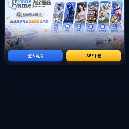
養。他在場上的冷靜和穩健大幅降低了球隊後防線的壓力，
幾乎可以稱之為球場上的一面「移動長城」。
### **榮譽背後的努力與犧牲**
要成為一名頂尖球員，阿拉巴的成功絕非偶然。作為一名從
小便嶄露頭角的新星，他憑藉天賦與后天的努力迅速成長為
國際頂級球員。尤其值得注意的是，在加入皇家馬德里後，