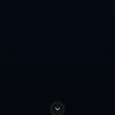
阿拉巴的奮鬥故事告訴我們，頂級球員的塑造離不開穩定的
發揮與不懈的努力，也讓我們對他的未來充滿更多期待。
上一篇：堅韌與情緒的穩定 西爾紮提與齊麟攜手合砍34分鎖定勝局.
下一篇：曝皇馬太子阿森西奧遭安切洛蒂棄用 或將在冬窗離隊.
Copyright 2024
FUN88乐天堂官网_纽卡斯尔联\& 热刺官方