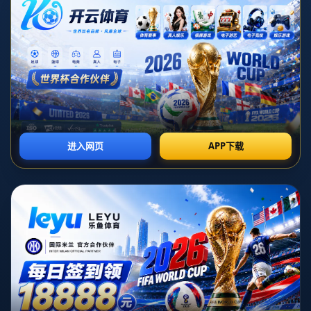
**歐足聯官宣阿拉巴獲評本場最佳球員：堅韌與實力的完美
體現**
在剛剛結束的一場高關注度比賽中，**大衛·阿拉巴（David
Alaba）**再次證明了自己在球場上的不可或缺。歐足聯官
方宣佈，這位來自奧地利的球星被評為本場比賽的最佳球員
（Man of the Match），這一榮譽無疑是對他在場上出色表
現的高度肯定。
### **阿拉巴的全面性：足球場上的多面手**
提到阿拉巴，人們首先聯想到的就是他的**全面性**和**多
位置適應性**。作為一名全能型球員，阿拉巴既可以擔任中
後衛、邊後衛，也能勝任中場角色，甚至在球隊需要時，他
的進攻參與能力同樣令人驚嘆。在本場比賽中，阿拉巴用無
懈可擊的防守力阻擋對方前鋒的多次猛烈攻勢，同時還展現