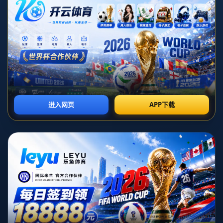
发布时间：2026-06-23T20:29:44+08:00
在2021/2022赛季的欧冠小组赛中，尤文图斯与圣彼得堡泽
尼特展开了一场精彩的对决。这场比赛以尤文图斯4-2的胜
利告终，其中迪巴拉的梅开二度成为亮点，而**莫拉塔**和
**基耶萨**的进球也功不可没。这场比赛不仅让我们重温了
足球的魅力，也给尤文图斯带来了在小组赛中至关重要的积
分。
**尤文图斯 Vs 泽尼特：迪巴拉引领胜利**
在这场比赛中，尤文图斯凭借出色的团队合作和个人技术拔
得头筹。迪巴拉无疑是本场比赛的亮点，他在比赛中两次打
破泽尼特的防线，显露出其过人的足球技巧和不俗的射门能
力。迪巴拉的第一球是在比赛刚刚开始的11分钟内便取得，
令尤文图斯早早占据心理优势。下半场，他再度以一记精彩