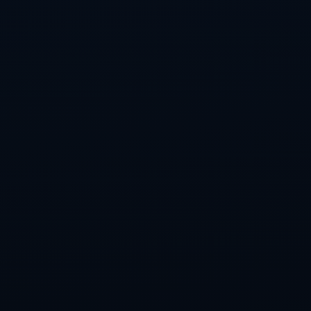
认为难于立足一线队，但俱乐部还是坚持培养，因为他们知
福德被曝出可能转会时，曼联通过努力的谈判和多方面的考