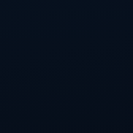
收益。足球世界中，球员的转会费不仅仅是对其现有实力的评