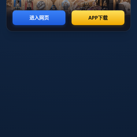
然還舍不得免費讓加拉格爾走人，雙方居然
发布时间：2026-06-23T20:29:44+08:00
的心。而**切尔西**近期面对的一个颇具争议的话题就是对于年轻天才
哪些深层次的考量呢？
表现出了强大的潜力和令人印象深刻的**技术能力**。他的控球能力、**
面的中场球员往往意味着在赛季的关键时刻能够占据主动。
入而著称。过去几个赛季，俱乐部已经从自己的青训营中培养出了多位令
显然看到了他在队内可以扮演的角色，因此不愿意免费的方式让他离队。