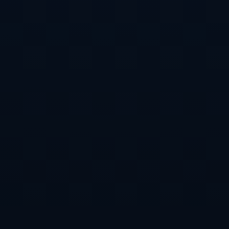
未来继续提升的年轻球员，切尔西显然不希望轻易放弃。
来布局的需要。切尔西在最近几个转会窗口重金引援，这显示出他们渴望
似的策略并不少见：他们倾向于在保证球队战力的同时，为未来的发展储