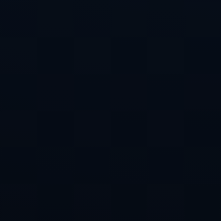
**其他俱乐部的类似案例**
类似的情况在其他俱乐部中也曾发生。例如，巴塞罗那多年
道，这些球员在将来的某个时刻可能成为**不可或缺的核心