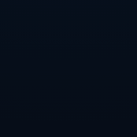
利提供了重要的火力支持。在比赛中，他充分利用自己的速度和技术，突