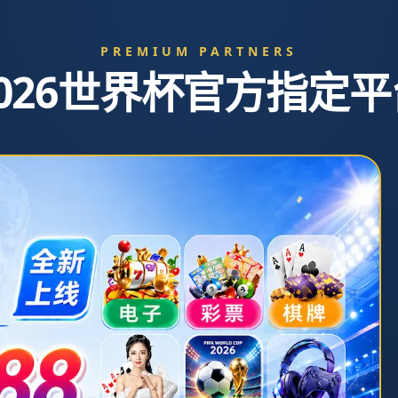
心
新闻中心
联系方式