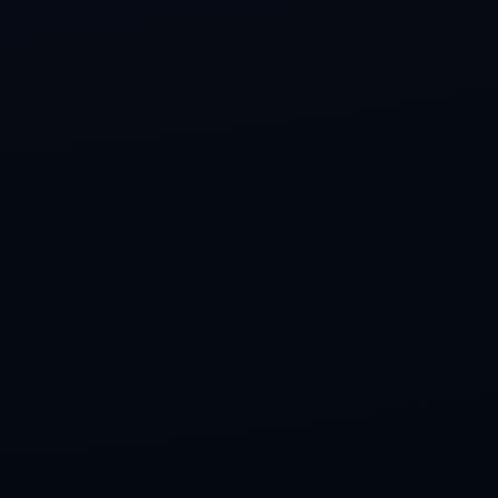
郭艾伦和林庭谦的表现，我们可以看到篮球不仅仅是追求个人