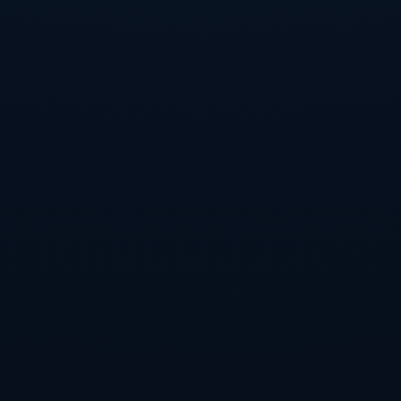
。他全场拿下24分，并抢下7个篮板。他不仅负责得分，还多次在关键时刻
队的进攻节奏。
方面展现了极高的篮球智商**。他不仅贡献了18分，还送出6次助攻。他
凝聚力，为最终的胜利提供了坚实的保证。