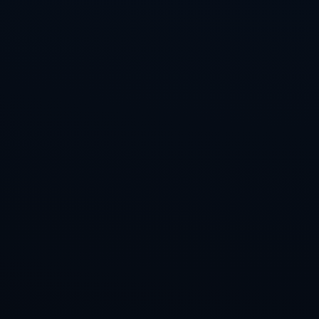
在篮球比赛中，**个体表现与团队协作的完美结合**是获
的整体，共同推动了球队的胜利。
这场比赛正如多米诺骨牌，个人表现成为了触发团体协作的
能更放心地组织进攻。而郭艾伦的控场能力又为林庭谦等球