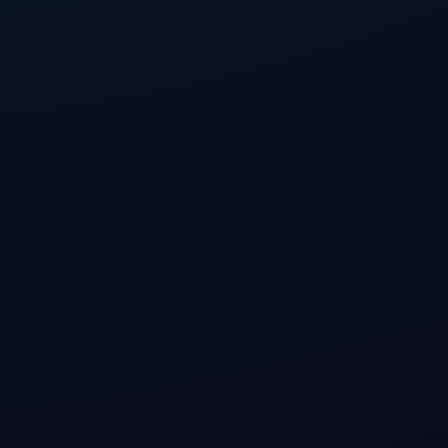
抢下篮板为球队创造二次进攻机会。他的表现为广州市队奠定了
的传球串联起了全队，让每一名队员都能参与进攻。他的全面表