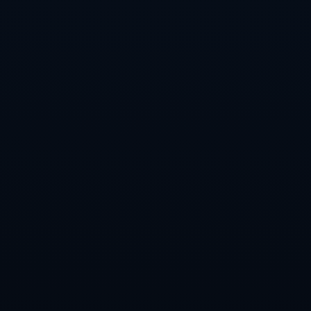
胜的关键。以广州市对天津市的这场比赛为例，李祥波的高得分能力，郭艾
关键因素。一旦某个球员有出色表现，就能激发其他球员的积极性和比赛
员创造了更多的得分机会。整个流程行云流水，最终形成了一场完美的团