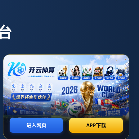
admin@h5-fun88.com
021-7489366