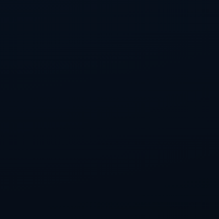
破天津市队的防线，精准的投篮和灵活的跑动也为球队带来了