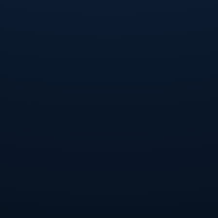
的球员则是这出戏中的主角。最近，广州市篮球队对战天津市的比赛中，
成为焦点，郭艾伦贡献**18分6助攻**稳住球队阵脚，而林庭谦则以**
员的表现直接影响比赛的结果。在这场广州市与天津市的较量中，三位球