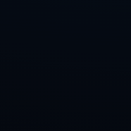
**结论**
广州市在对战天津市的比赛中获胜，不仅是几个明星球员的出