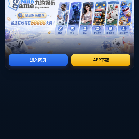
---
### **見證真傳奇：恭賀梅西，肯定姆巴佩**
貝利生命的最後幾天正值2022年卡塔爾世界杯，他不僅目睹
了阿根廷隊奪冠的盛況，更對梅西的表現送上了衷心的祝
福。在他發出的最後數條社交媒體訊息當中，他溫暖地恭賀
梅西：「將世界盃捧回家，是眾多球員夢寐以求的時刻。你