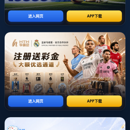
### **貝利與足球：生命中的不滅熱愛**
**貝利的一生可謂與足球緊密交織**。從他1958年年僅17歲
奪取世界杯，到成為史上唯一一位三度奪得世界杯冠軍的球
員，貝利用實力和激情定義了「球王」的真正涵義。不僅如
此，他的21年職業生涯中，共攻入超過1200球，這一成績至
今讓人望塵莫及。儘管他晚年因健康問題飽受困擾，但他對
足球的熱忱卻從未減退。
據貝利的親友透露，即便是在他生命的最後時刻，他依然心
繫足球界的發展。他曾在病榻上安慰巴西新生代球星內馬
爾，鼓勵他繼續堅持自己的足球夢。這也凸顯出**貝利無私
的品格與對後輩的支持精神**。