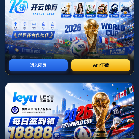
发布时间：2026-06-23T20:29:44+08:00
**球王貝利離開亦傳奇繼續！生命最後一刻仍熱愛足球安慰
內馬爾、恭賀梅西、肯定姆巴佩**
當貝利這位被譽為「球王」的殿堂級足球傳奇於2022年底離
世時，整個足球界都為之嘆息。然而，他的一生不僅因卓越
的球技讓人讚嘆，他更是一位忠於足球、傳遞希望的使者。
他的離去雖令人遺憾，但貝利的精神與影響力卻無時無刻不
在提醒我們：真正的傳奇，永不會消逝。