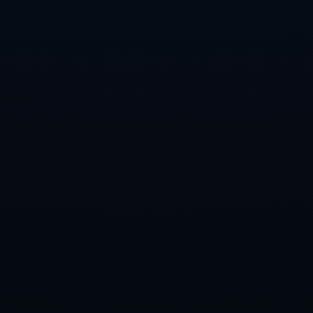
---
**關鍵詞**如「貝利」、「足球傳奇」、「梅西」、「姆巴
佩」等，在文中自然融入，使文辭流暢且不失條理。貝利的
一生啟示我們，一位真正偉大的球員，不僅用進球締造歷
史，還用態度和精神連結過去與未來。