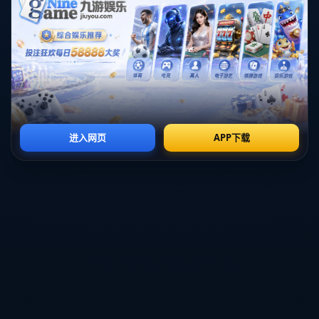
高，如果群体中的关键球员因脱水而下降状态，整个球队的
战术体系都会受到牵连。塔图姆作为凯尔特人的领军人物，
他的任何状态波动都可能改变比赛走向，这对于一支志在冲
击总冠军的队伍显然是巨大隐患。
### **魔术队的隐忧：健康维护成关键问题**
凯尔特人当然并不是唯一面临健康问题的球队。例如，根据