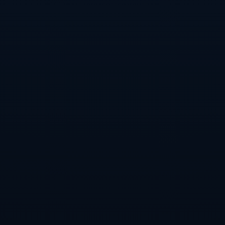
本赛季的部分病例，“魔术少了一员大将”也成为频繁见诸报
道的新闻内容。奥兰多魔术队因健康问题损失了多位关键球
员，其中包括2022赛季饱受伤病困扰的马克尔·富尔茨和乔
纳森·艾萨克。每当球队的核心球员无法上场时，球迷和教
练都需要直面对手围绕这一缺口展开的攻势。
相比之下，塔图姆的情况虽然没有明显的严重伤病，但“小
病小痛”的潜在威胁同样不能忽视。这些“细节问题”往往被
大众低估，却正是职业竞技的重要一环。联盟中许多顶级球
队都在致力于改进医疗与健康维护机制，甚至在比赛前后为
球员量身定制按摩、营养补给和科学训练计划。此外，诸如
保持充足睡眠、改善饮食结构等措施，也在逐步形成球员的
习惯。