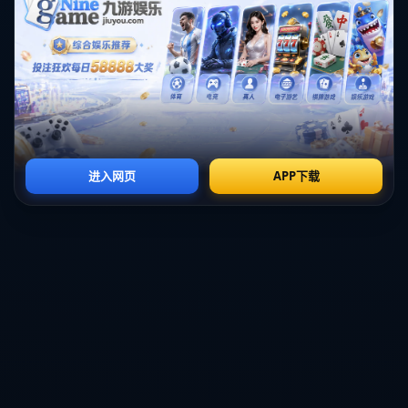
积分榜上稳步上升。
**AC米兰重夺领头羊之争**
本赛季AC米兰的崛起是意甲联赛的一大亮点。在第23轮
中，AC米兰2-1战胜了罗马，这一胜利巩固了他们在积分榜
上的领先地位。*瑞典老将伊布拉希莫维奇在比赛中发挥出
色，不仅攻入一球，还不断给对手防线施加压力。*AC米兰
在这个赛季焕发了新生，年轻球员与经验丰富的球员的完美
结合，是他们成功的关键。
_**国米继续紧追不舍**_
国际米兰在第23轮的对手是热那亚，最终以3-0轻松获胜。
比赛中，卢卡库和劳塔罗·马丁内斯的组合再次成为胜利的
保障。这对锋线搭档的默契配合，是国际米兰本赛季成功的
重要因素。*主教练孔蒂在防守策略上也进行了调整，让球