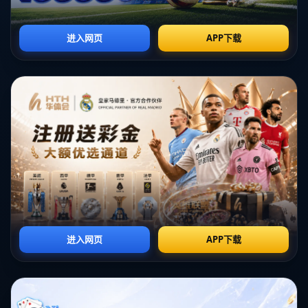
们在指挥台上的**博弈**。在**巴塞罗那队对阵马德里竞技
队的比赛**中，这场对决被誉为“战略战”的经典例子。马德
里竞技主教练迭戈·西蒙尼继续展示他对防守的深刻理解，
凭借稳守反击策略，一度让巴萨陷入僵局。相反，巴萨凭借
年轻球员的激活以及中场的准确传导，**最终以2-1的比分
获取胜利**。这场胜利不仅加强了巴萨在积分榜上的地位，
也为他们追逐冠军增添了信心。
另一场值得关注的比赛是**皇家马德里对阵塞维利亚**。这
场比赛堪称是领头羊之间的直接对话。皇家马德里的进攻火
力在本赛季有目共睹，这场比赛同样验证了这一点。虽然塞
维利亚防线稳固，一度逼平对手，但皇家马德里的**本泽马
和维尼修斯再度携手贡献关键进球**，最终以3-2赢得比
赛。这种稳定的输出和关键时刻的决断力，让皇家马德里继
续高居榜首。