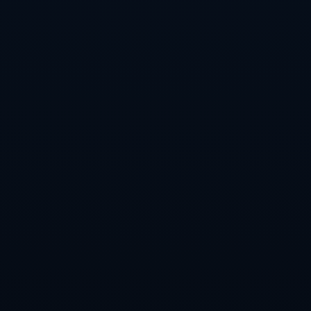
鍵時刻的終結者。他的創造力、靈活性以及與姆巴佩、穆阿
尼等隊友的默契合作，讓巴黎的進攻體系無懈可擊。如今，
內馬爾的受傷迫使巴黎不得不考慮其他應急方案。
短期內，主教練或許會選擇將更多的進攻重任交給姆巴佩與
阿什拉夫，或給年輕球員如法比安·魯伊斯更多的上陣機
會。然而，**在沒有內馬爾的情況下面對像曼城或拜仁此類
歐冠勁敵，大巴黎可能將顯得力不從心**。同時，心理上的
影響同樣不可忽視，內馬爾一直是球隊士氣的象徵，他的缺
陣可能使整體團隊氛圍受到波動。
---
### **球星反覆受傷：警示高強度比賽與球員管理問題**
內馬爾的傷病頻率也提醒了人們一個備受關注的話題：高水
平職業足球中的過度比賽壓力。根據歐足聯的統計，歐洲頂