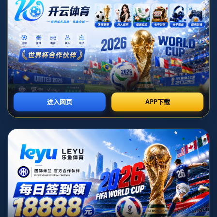
**內馬爾腳踝受傷六周休戰，預計一月中旬復出：對巴黎的
挑戰與啟示**
作為當今世界足壇最具影響力的球員之一，內馬爾的健康狀
況始終是球迷和媒體關注的焦點。《隊報》近日報導，內馬
爾因腳踝**嚴重變形**，將面臨至少六周休戰，計劃於明年