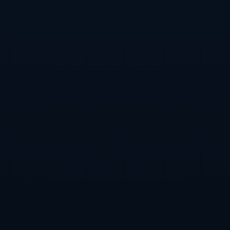
這並不是內馬爾第一次受到腿部傷勢的困擾。例如，2019年
內馬爾因右腳跖骨骨折缺席了多場歐冠比賽，直接影響了巴
黎的戰績。這引發了人們對他的**體能恢復能力以及身體負
荷問題**的長期關注。
---
### **對大巴黎的影響：戰術與心理挑戰**
作為巴黎聖日耳曼的核心球星，內馬爾的缺陣將對球隊產生
重大的戰術影響。他在球場上不僅擔任進攻策劃者，更是關