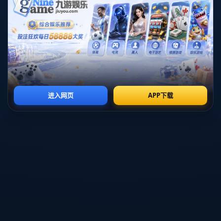
事件发生后，国内外媒体对该犯规行为进行了广泛报道，不
少足球解说纷纷表示此举“过于粗野”，甚至涉嫌违反国际足
联关于球场安全及犯规的相关条款。这也让比赛规则与职业
道德的界限问题再度成为讨论热点。
实际上，高抬腿犯规在足球赛中并不罕见，但犯规的动机是
否“故意”一直是争议的核心。比如在2014年世界杯上，**乌
拉圭球员苏亚雷斯咬伤意大利后卫基耶利尼**事件，一度被
国际足联称为严重缺失公平竞赛精神的行为。相较于其他突
发性犯规，这种**带有明显恶意或危险性动作**的行为，直
接危及球员的身体健康，也伤害了足球运动的公正性。
类似地，张琳芃受伤一事中，韩国球员动作幅度大且方向精