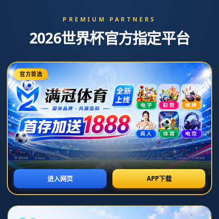
克洛普：離任對我的情緒也會有影響，
會準備好接下來的比賽！.
发布时间：2026-06-23T20:29:44+08:00