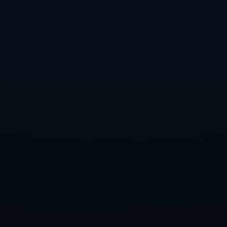
**技战术的提升**并不仅仅依靠主帅的努力，还需要整个团
队的协调配合。在水庆霞的带领下，中国女足积极进行人员
调整，鼓励年轻球员参与其中，让她们在实战中快速成长。
同时，她也不忘注重心理建设，通过团队合作和心理疏导，
增强球员对于胜利的渴望与自信心。
此外，水庆霞非常重视与其他女足强队的交流与合作。通过
友谊赛和联合训练，*球队不仅能够吸取先进的技术经验，
还能通过与强队的对抗来锻炼自身，提高竞技水平和适应
力。*这正是中国女足在全运会乃至更大赛场上获取胜利的
关键所在。
在未来几个月，中国女足将在水庆霞的带领下，全力备战全
运会。对于球迷来说，这无疑是一次见证中国女足崛起的绝
佳时机。而对于中国足球而言，这也是一个重塑辉煌、再创