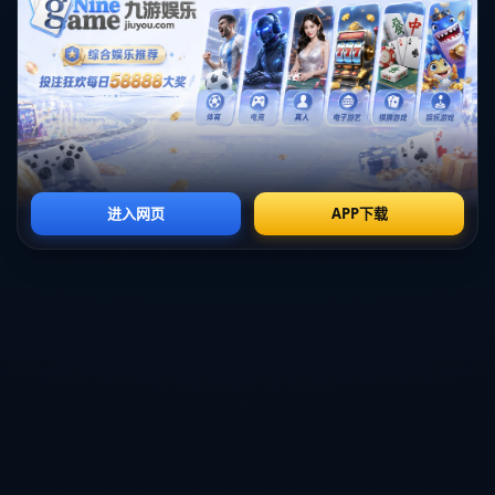
既防守快如疾風的後衛，也能應對籃下如山的前鋒。他的這
種能力讓對手無法輕易突破，從而改變比賽的動向和節奏。
防禦的藝術在於判斷與預測，而阿努諾比顯然具備這兩種能
力。他能夠提前閱讀對手的意圖，使對方的進攻節奏慌亂。
在一次與湖人隊的比賽中，阿努諾比針對對方明星球員的多
次準確預判，讓他有效地阻止了湖人隊多次失分的危險局
面。這種**極具智慧和判斷力的防守**，正是他被大橋贊揚
的原因。
此外，阿努諾比的身體條件無疑為他奠定了出色防守的基
石。他的臂展、速度與力量結合，使他在一對一防守中常常
佔得先機。有數據顯示，當阿努諾比在場上時，對手的得分
效率經常會明顯下降，這再一次證明了他的防守對比賽的重
要影響。