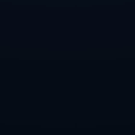
在面對籃球場上各種不同的挑戰時，阿努諾比從不畏懼。無
論是面對頂級得分手的猛烈進攻，還是對一些具有強大身體
優勢的對手，他總能找到應對之策。這種**面對困難毫不退
縮的精神**，激勵著他的隊友，也讓他成為一位真實的球場
領袖。
總之，阿努諾比絕對是現代籃球防守領域的翹楚，他的表現
不僅獲得專家如大橋的稱讚，也贏得了球迷的喜愛。**他可