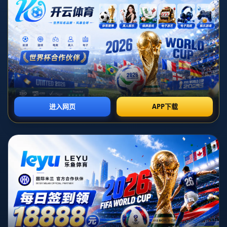
**大橋贊揚阿努諾比的防守能力，他可以有效防守任何對手
**
在現今競爭激烈的籃球世界，優秀的防守者往往成為比賽的
關鍵。而在這些防守者中，阿努諾比的名字經常被提及，並
堪稱一名出色的全能防守者。他不僅能夠對抗如中鋒般宏偉