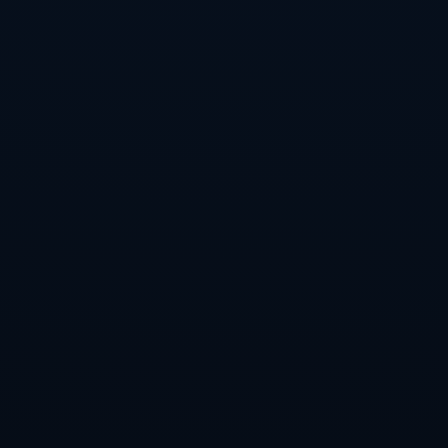
这场胜利不仅让梅州客家队在积分榜上获得了宝贵的三分，
也极大地提升了全队的士气。**成功逆袭让梅州在赛季后半
段重燃信心**，重新燃起更多可能性。这样的胜利往往能够
提供持续的动力，有助于球队在接下来的比赛中继续发挥出
色。因此，梅州的实践也为其他球队提供了一个启示：在逆
境中，如何拿出最佳的表现调整心态才是最重要的。
***案例分析：战术和信心的重要性***
反观津门虎，虽然失利让他们错失了一个继续攀升的机会，
但从战术上分析，对梅州缺乏足够的重视和反应迟缓是致命
缺陷。津门虎需要在接下来的比赛中进行更有效的战略部
署，以便在比赛关键时刻扭转局势。**战术和信心，是任何
一支球队在赛场上取得胜利的基石。**
梅州客家队在这场对决中完美体现了它们的重要性，不仅为