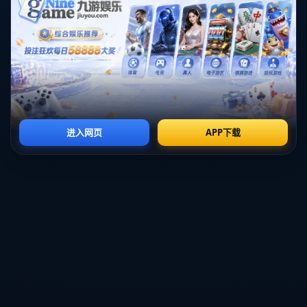
尽管津门虎未能获胜，但他们的队员巴顿在比赛中的表现依
然值得称道。他在关键时刻成功破门，为球队点燃了希望的
火焰。然而，对手的精准反击以及全队表现的不足，最终让
他的努力成为徒劳。巴顿的拼搏精神依然闪闪发光，他的进
球也为这场比赛增添了看点。
***胜利带来的动力与自信***