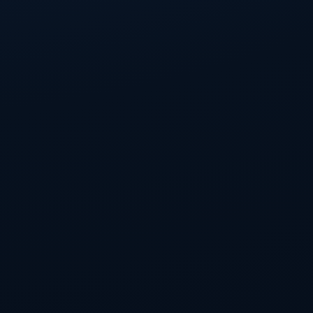
业精神和多面手能力，为利物浦提供了不可替代的战术和精神
上的指挥作用闻名欧洲赛场。在斯图加特期间，远藤作为队长，多
在俱乐部的精神接班人。