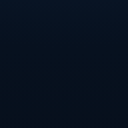
员，还扮演了关键领导者的角色。从防守型中场到右后卫，他在赛场上的敬
何填补他留下的空缺成了克洛普的一大难题。
本国脚以其**精准的阅读比赛能力**、**出色的拦截**能力以及在场
的评论或许不仅是对远藤能力的高度认可，也是在暗示他有望成为米尔纳