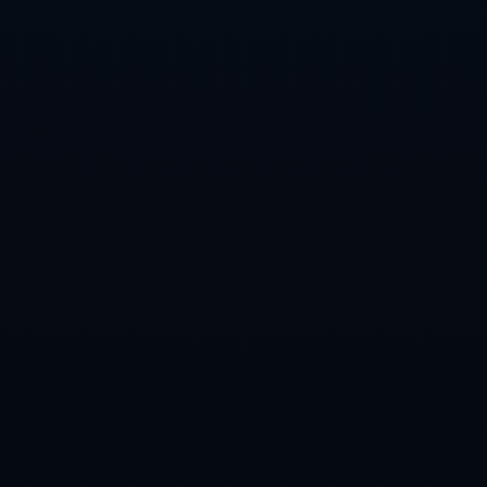
识到，**英超联赛的对抗强度**与德甲不可同日而语。米尔纳多年来证
不在的高速传球与身体对抗，他首先需要解决适应期的可能问题。
在球场上的经验和心态优势。与此同时，这一转会操作还有助于**深化利