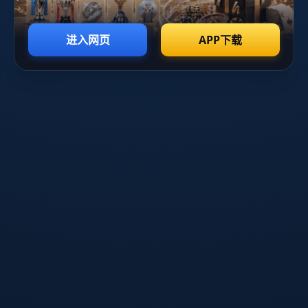
克洛普稱遠藤航或能取代米爾納影響力！.
发布时间：2026-06-23T20:29:44+08:00
战？**