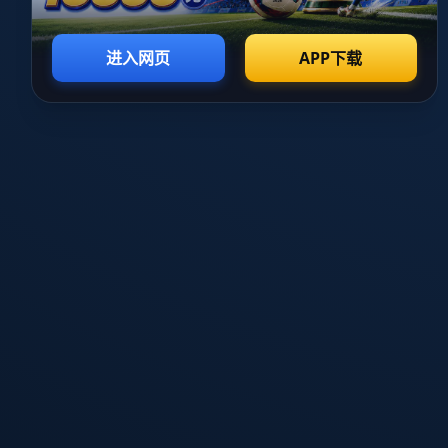
**克洛普称远藤航或能取代米尔纳影响力！日本中场迎来新挑