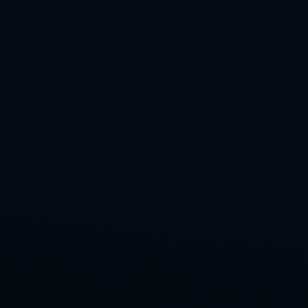
### **适应的挑战：英超梦想背后的“不适应”风险**
尽管远藤航的能力已经有目共睹，但熟悉利物浦的球迷都能意
甲到英超的“升级”是关键所在。尤其是面对英超赛场上无处
克洛普对此或早有预见，因此他在签下远藤后，不断强调远藤
面。