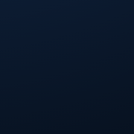
**远藤航**，并公开表示远藤有可能**取代老将米尔纳的