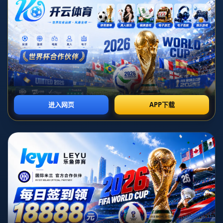
**沙特足球的新战略：提供诱人待遇吸引世界杯女足明星**
近年来，沙特阿拉伯在足球领域可谓动作频频，不仅斥巨资
从欧洲联赛引进顶级男足球星，还将目光投向了**曾参加女
足世界杯**的球员。这种战略背后的意图是什么？为何沙特
不惜以诱人的薪水和一套房产为代价，试图吸引这些女足精
英呢？