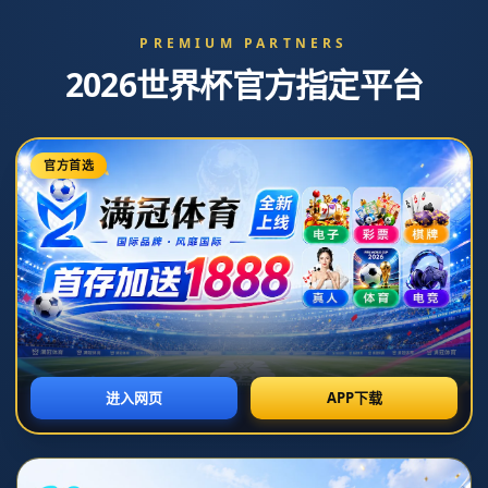
沙特提供誘人薪水+1套房 試圖引進曾參
加女足世界杯的球員.
发布时间：2026-06-23T20:29:44+08:00