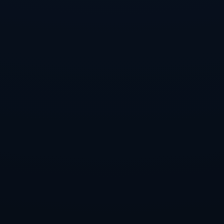
**为何选择曾参加女足世界杯的球员**
为何沙特的目标聚焦于曾参加**女足世界杯**的球员？这些
球员不仅技术出众，而且在国际赛场上拥有丰富的经验。她
们的到来能够为沙特国内球员提供宝贵的学习机会，并促成
国际经验和本土智慧的有效结合。这类球员的赛场号召力也
能吸引更多的观众和赞助商，从而提升沙特女足联赛的整体
商业价值。
引进特定球员的战略布局
沙特的这种引援策略不仅仅是单纯的商业行为，更是一次**
战略布局**。通过塑造一个更具国际竞争力的联赛环境，沙