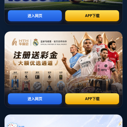
不足、体型纤细的他，在NBA初期并不被看好。然而，通
过不断的努力和突破自我，他将自己的弱点转化为优势，**
成为了“最伟大的射手之一”**。但即便如此，随着年龄增长
和球队战绩波动，质疑声再度涌现。
**逆境重生：库里的回应**
2019-2020赛季，勇士队因伤病困扰，表现欠佳，库里也因
伤缺席了大部分比赛。这段时间，很多人质疑他的巅峰期是
否已经结束。然而，库里在2020-2021赛季用一系列杰出的
表现做出了有力回应。在对阵波特兰开拓者的比赛中，库里
单场砍下62分，充分展现了他的得分爆发力。**这个夜晚不
仅让他刷新了个人单场得分纪录，也让所有质疑者哑口无
言。**
**实例分析：完美的反击**