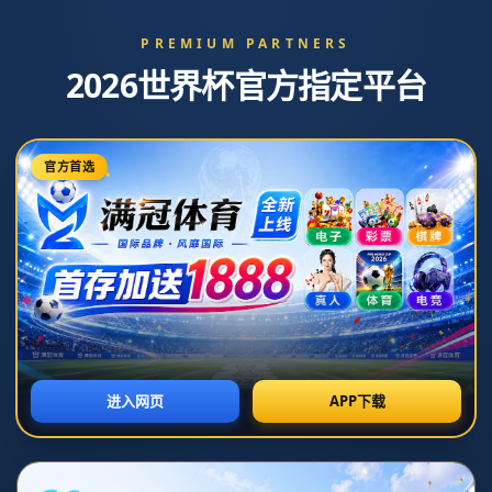
TJD聊庫裏最後的瘋狂時刻 眾人質疑他
卻屢次反擊.
发布时间：2026-06-23T20:29:44+08:00