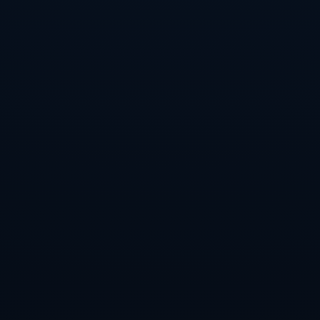
库里不仅在赛场上证明了自己的价值，也在他的个人品牌、
慈善事业等方面影响深远。他积极地推动青少年篮球发展，
为新生代球员树立了榜样。这些多样化的贡献，使得库里的
影响力超越了篮球本身，让他成为一个全方面的领袖。
**庫里的精神啟示**