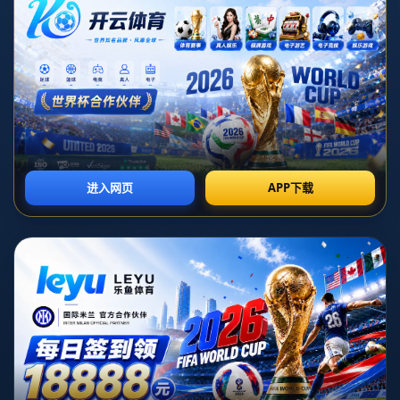
**TJD聊庫裏最後的瘋狂時刻：眾人質疑他卻屢次反擊**
在篮球历史的长河中，有那么一些时刻留存于粉丝的脑海，
无法抹去。對於史蒂芬·库里，他不僅是金州勇士的象征，
更是现代篮球的一位传奇人物。他的三分球技惊四座，无数
次让球迷们感到热血沸腾。然而，**随着年龄的增长和球队
的更迭，库里逐渐成为媒体和球迷们质疑的对象**。即便如
此，库里却总能在最关键的时刻以优异表现反击这种质疑，
证明自己的价值。
在这篇文章中，我们将深入探讨这些**“疯狂时刻”**，更好
地理解库里与时间赛跑的精彩故事。
**永不言弃的库里**
史蒂芬·库里的职业生涯一直是不屈不挠精神的典范。身高