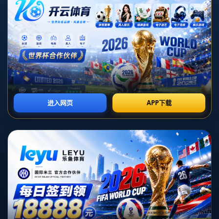
**精彩对决：上海申花逆转山东泰山**
在中超第12轮的关键比赛中，上海申花主场以2-1逆转战胜
山东泰山，为球迷们奉献了一场精彩绝伦的比赛。**这场比
赛不仅展示了申花顽强的拼搏精神，还体现出球队战术上的
成熟**。今天，我们将深入分析这场比赛的焦点时刻，探讨
各方表现及其对赛季未来的影响。
**比赛开局**，两队即展开激烈对抗。上半场，山东泰山率
先制造威胁。第20分钟，孙准浩的定位球造就了申花的不幸
乌龙，比分变为0-1。尽管这对于主队是一个沉重打击，但
申花迅速调整心态，展现出了强大的心理素质。**关键时
刻，球队没有选择放弃，而是积极寻找扳平的机会**。