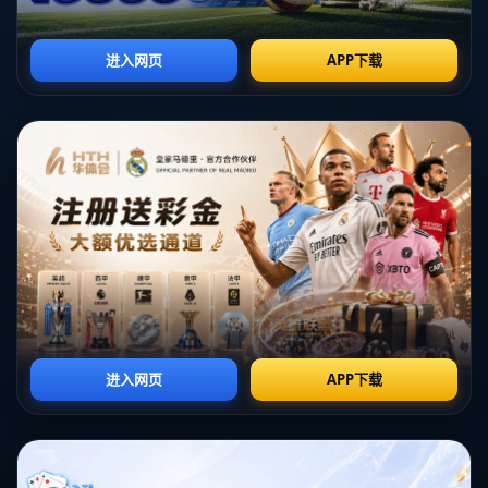
**下半场**，申花加大进攻力度，全力反扑。第60分钟，申
花获得点球良机。在全场球迷的注视下，队长吴曦沉稳罚
入，将比分扳平为1-1。**这粒点球不仅扭转了场上的被动
局面，同时也极大地鼓舞了队伍士气**。不断施压之下，申
花终于在第75分钟迎来了反超良机。于汉超接到传中，灵活
摆脱防守，用一记漂亮的射门锁定胜局，**为球队带来宝贵
三分**。
**从数据上看**，上海申花在本场比赛中展现了更为高效的