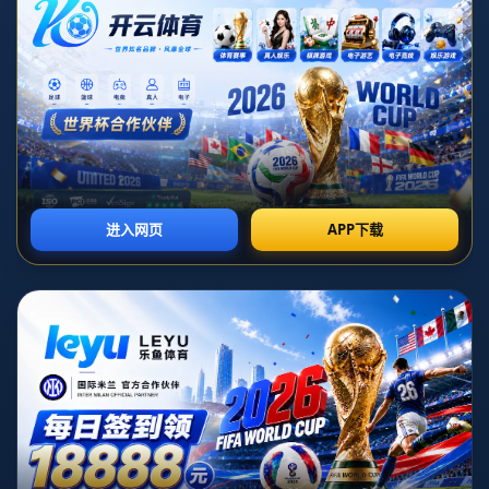
**馬龍談球隊狀態：未來比賽將展現真正實力，球隊發展前
景備受期待**
最近，一段關於馬龍對球隊現狀及未來比賽期待的訪談成為
籃球界熱議的話題。這位富有經驗的總教練直言，**目前球
隊正處於融合與磨合的關鍵期**，而接下來的比賽將成為證
明他們實力的最佳舞台。本篇文章將深入解析球隊當下的挑
戰、未來的可能性，以及馬龍的關鍵策略，為籃球迷提供值
得關注的深度見解。
### 球隊現狀：磨合中的挑戰與機遇