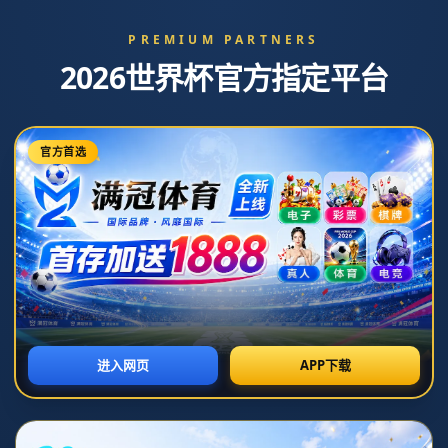
馬龍談球隊狀態 未來比賽將展現真正實
力.
发布时间：2026-06-23T20:29:44+08:00