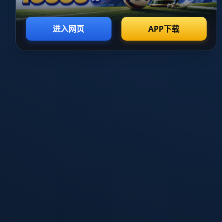
廣
**廣廈迅速決定簽博班：意在提升護筐能力的關鍵補強**
在籃球比賽中，**籃下防守**永遠是球隊成功的關鍵之一
力上的明顯短板。如果博班能發揮應有的作用，那麼廣廈在