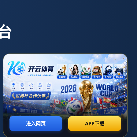
admin@h5-fun88.com
021-7489366