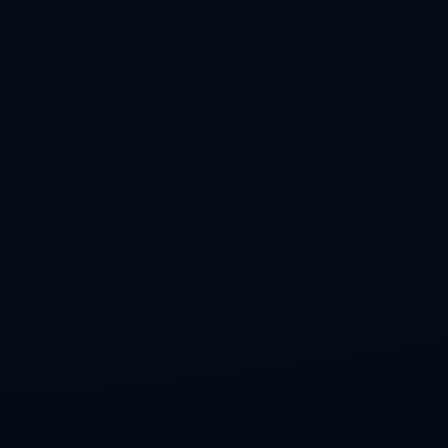
需要一名能夠**穩固禁區**的關鍵球員，而博班的加入正好