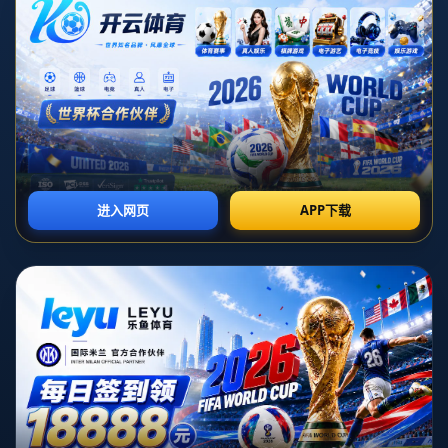
**前言：** 在NBA的赛场上，**波士顿凯尔特人**始终是
一支具有传奇色彩的球队。近年来，这支传统豪门在东部赛
事中展现了强劲的竞争力。而如今，小前锋**杰森·塔图姆
**更是发出豪言：“东部头把交椅非绿军莫属，MVP我来领
跑。”这句话不仅表达了他对自己和球队的信心，也是对球
队在新赛季中表现的期望。
**主题：塔图姆的崛起与凯尔特人的雄心**
**凯尔特人的东部称霸之梦**
波士顿凯尔特人一直以来都被认为是争夺东部冠军的有力竞
争者。随着多名年轻球员的成长与老将的经验相结合，这支
球队正逐步达到理想的战斗状态。塔图姆作为队内的核心，
他在场上的表现直接影响着球队的命运。他的出色表现不仅