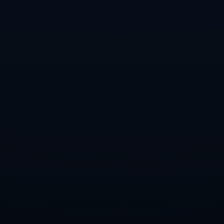
中，塔图姆凭借出色的发挥，带领凯尔特人击败雄鹿。这场
胜利不仅提升了球队的士气，也让球迷们看到了凯尔特人重
新统治东部的希望。尽管雄鹿阵中有字母哥这样的超级球
星，但凯尔特人在团队和个人能力上的展现，让许多人相信
**凯尔特人有资历问鼎东部**。
**球队的未来与塔图姆的目标**
展望未来，凯尔特人在塔图姆的带领下，具备了挑战NBA
最高荣誉的能力。球队在阵容上进行了合理的调整与补强，
想要更上一层楼就看杰森·塔图姆是否能持续保持高水平的
表现。同时，塔图姆的目标也不仅仅停留在个人荣誉，他期
待带领凯尔特人赢得更多的团队荣誉，这既是**塔图姆的个
人雄心**，也是他对球队的承诺。
**总结**