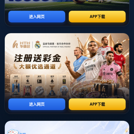
尤文在本场比赛前已经连续保持五场不败，这让主场球迷对
延续佳势充满了期待。然而，国际米兰亦非等闲之辈，恰尔
汗奥卢、劳塔罗·马丁内斯和巴雷拉的中前场组合火力凶
猛，其稳定的防守反击体系屡屡建功。这场比赛，毫无疑问
是一场**攻防之间的巅峰对决**。
---
### **战术布置：阿莱格里与小因扎吉的博弈**
比赛开局，两队在中场展开激烈拼抢。尤文主帅阿莱格里继
续沿用他擅长的防守反击策略。整体阵型相对收缩，试图通
过小基耶萨与弗拉霍维奇的速度撕裂对手防线。
反观国际米兰，小因扎吉显然早有准备。他的球队采用了熟
悉的三后卫阵型，通过两翼的积极推进来扩大进攻宽度。尤
其是前场的恰尔汗奥卢，凭借精准的长传与组织能力牵动着