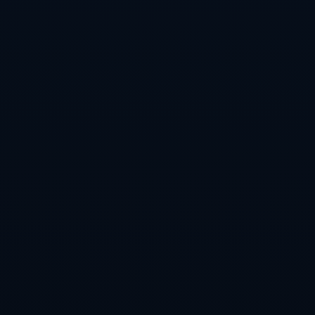
串关玩法虽然赔率诱人 但实质上是叠加了风险 一场失手就
全盘告吹 如果确实想用少量资金博高倍收益 建议将串关视
为边缘策略 占总资金的极小比例 核心资金依旧围绕单场投
注展开 同时 控制好串关场次数量 一般不建议超过三场 否则
再好的分析一旦遇到世界杯的“玄学爆冷” 也只能徒呼奈何