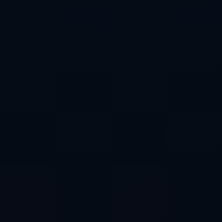
在组合策略上 可以根据自己擅长方向设定固定策略模板 例
如 专注于小组赛阶段的受让盘和小球 到淘汰赛阶段则更多
考虑平局加加时可能 下重注放在淘汰赛的强强对话 因为信
息更充分 球队态度更明确 而将小组赛冷门多的比赛仅设置
小额试探单 通过结构化的投注策略 来平滑整届世界杯外围
的收益曲线
案例分析 冷门频出的世界杯如何稳住心态
以某届世界杯为例 小组赛第一轮连续出现强队翻车的情况
热门竞彩媒体和社交平台上叫苦一片 很多玩家在两三场爆
冷后情绪失控 开始重注追强队反弹 结果反而砸在第三第四
场 冷门越追越深 但也有人在开赛前就做好了心理预期 将世
界杯视为高不确定性环境 在资金分配上刻意拉低了强队深
盘的投注比例 采用的是“小资金试探深盘 正常资金布局小盘
和受让盘”的思路 最终整轮下来 尽管也有输单 但整体损失