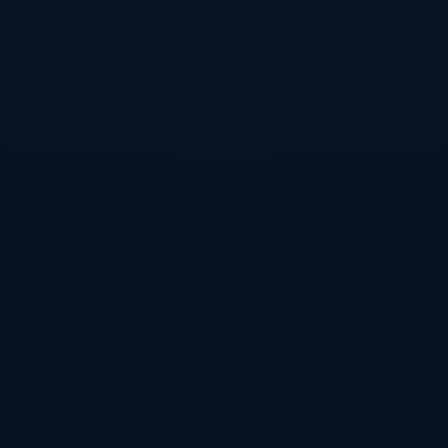
受小负 只要不影响后续签位就行 如果忽视战意差异 一味根
据两队纸面实力下注 很可能在这种“默契球”和“练兵场”里损
失惨重 因此下注前必须搞清楚每支球队的积分 进球数 净胜
球以及相互间的对赛关系
另外伤停信息也是世界杯外围的重要参考 一名核心中场或
门将的缺阵 对比赛走势的影响往往远大于一名前锋 因为它
会改变球队组织节奏和防守稳定性 这类信息通常在开盘时
未必完全反映在赔率里 而是会伴随临场消息逐步修正 如果
你能比市场更早获取可靠的伤停信息 就能在赔率尚未完全
调整前抢到价值盘口 实战中 许多老手都会关注官方记者会
当地训练报道 甚至球员社媒动向 从中捕捉真实状态
资金管理与投注节奏是世界杯外围的生死线
多数人在世界杯外围输钱 并不是输在判断比赛本身 而是输