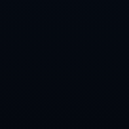
素 通过持续复盘 你会逐渐摸清哪些世界杯外围技巧对你最
有效 哪些判断偏好容易导致系统性失误 到下一届世界杯 就
能用更成熟的策略来应对同样疯狂而不可预测的赛程