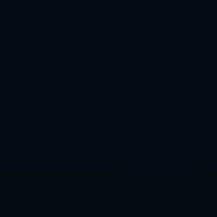
假设有一场虚拟小组赛 传统强队A对阵防守顽强的黑马B 初
盘A让一球中水 大小球开二点五。从球队实力看 A队球星云
集 世界杯经验丰富 B队整体身价一般 但预选赛防守数据出
色 场均失球不到零点五。赛前信息显示 A队首轮已大胜 出
线形势较稳 本场若取胜即可锁定头名 B队首轮小负 仍有出
线希望。从战术上看 A队偏向控球压制 B队则是典型低位防
守加反击。此时如果只看名气 很多人会在世界杯买球时选
择支持A队大胜 但进一步结合形势心理 A队未必有强烈需求
追求净胜球 教练反而可能在领先后保守控制节奏。再看赔
率 若临场盘口退至半一甚至半球 水位对A队一侧不断走高
就说明庄家对A队穿盘的信心在下降。综合战术防守能力和
盘口走势 更稳妥的选择可能是谨慎看好A队小胜甚至考虑B
队受让 大小球则偏向小球方向。这个案例显示 只有把球队
风格 赛程形势 盘口变化 数据支撑结合起来 赛前预测的结论
才更接近真实概率。