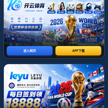
世界杯买球必看 赛前分析与预测实战指南