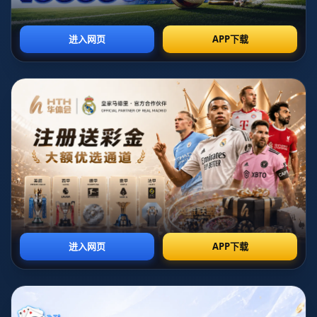
当世界杯哨声吹响之前，真正聪明的玩家就已经开始“上场”
了。对很多人来说，世界杯买球不仅是娱乐方式，更是一场
关于信息、概率和心理博弈的综合较量。想在激烈的盘口波
动中保持理性，不被情绪带着走，就必须在赛前做好系统的
分析与预测。下面从多维度拆解如何在世界杯买球前读懂比
赛、看透赔率和盘口变化，让每一次下注都有理有据，而不
是一时冲动。
从宏观到微观 赛前分析的整体框架