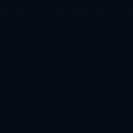
典型案例分析 用一场小组赛拆解完整思路