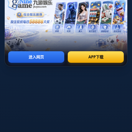
平台。无论技巧多高，一旦入口不正规，再好的策略都成了
空谈。优先考虑有牌照、口碑良好、结算透明的平台，查看
是否提供完整赛事数据、历史战绩、即时指数变化等信息，
这些都是后续分析的基础。很多新手只看“活动多不多”“首
充送多少”，却忽略了资金安全和赔率水位的公正性，结果
容易落入暗调盘的陷阱，长期下注几乎注定处于劣势。真正
实用的世界杯下注入口，往往胜在数据全面、赔率公开、规
则清晰，而不是那些夸张的红利宣传。