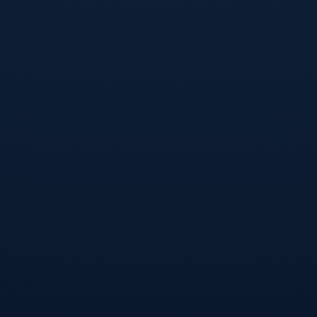
在选好入口之后，第二个核心技巧是学会解读赔率与盘口。
世界杯期间常见的有胜平负、让球盘、大小球、角球数等玩