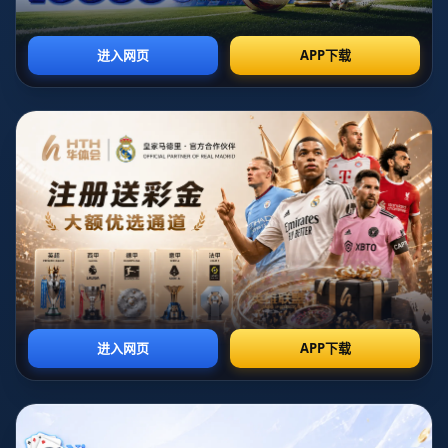
首先要做的，就是在众多世界杯下注入口中选择安全合规的