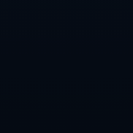
在运用这些技巧的过程中，还要刻意避免一个常见误区——
盲信所谓“内幕”和固定公式。世界杯是全球最高关注度的赛
事之一，信息极度透明，任何真正有价值的情报很难长期保
持封闭。那些在各种渠道中流传的“必胜公式”“稳赢串关”大
多只是事后筛选出的样本，看起来完美，实则统计意义极
弱。更实在的做法，是用小额实战来验证自己的下注模型：
先设定一个阶段目标，比如20场比赛内采用同一套策略，记
录每一笔下注的理由和结果，根据真实数据不断修正模型，
而不是指望某个一次性的“秘诀”。可复盘、可优化的策略，
才是真正能长期使用的世界杯下注技巧。