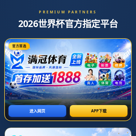
体育迷的胜利：2026世界杯下注研究
发布时间：2026-06-23T20:29:44+08:00