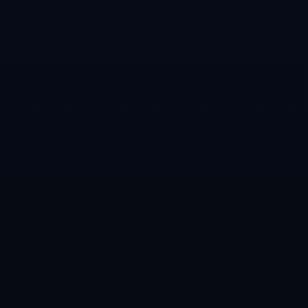
对于期待在2026世界杯中提升下注质量的体育迷，可以尝试
建立一个简化但实用的思维框架，将“研究”融入观赛日常。
首先是赛前阶段的宏观研究：关注各队在洲际预选赛、友谊
赛、洲际杯赛中的表现，尤其是进攻效率、防守稳定性、伤
病情况和教练更迭带来的战术变动。其次是小组赛阶段的动