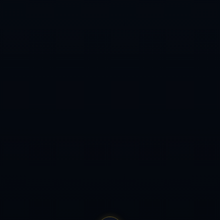
更在于帮助球迷建立一种与比赛共振但不被情绪裹挟的参与
方式。当你在漫长的世界杯之夜里，一边分析球队阵容与战
术板，一边审视赔率背后的概率逻辑，所收获的并不限于某
一次押中的喜悦，更是一种对自身判断力与自制力的认可。
在未来的世界杯中，那些真正取得“胜利”的体育迷，往往并
不是命中最多冷门的人，而是即便在输赢起伏之中，仍能坚
持以研究为基础，以理性为边界，以热爱为核心的人。2026
世界杯下注研究，正是为这类体育迷准备的一条通往成熟与
自洽的道路，让激情不再是盲目冲动，而成为被理性精心打
磨后的光。
上一篇：2026世界杯外围赛冷门球队潜力分析
下一篇：世界杯直播收看渠道大揭密，更懂球的你