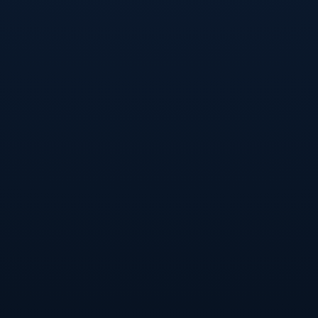
战：一方面，冷门和黑马的出现，会带来更高赔率与丰厚回
报；传统“强队必出线”“豪门稳过小组”的经验正在被不断打
破。