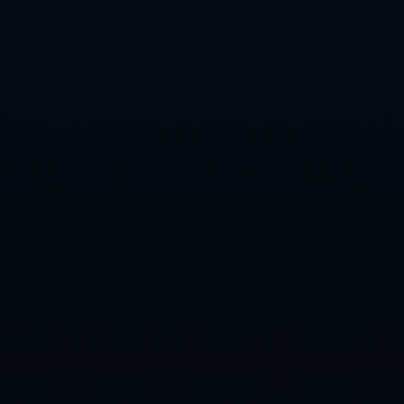
态修正：通过前两轮的实际表现，对原有判断进行微调，避
免固执地捍卫赛前预想。
第三是盘口与赔率的联动观察：同一场比赛，初盘与临盘的
变化往往透露市场资金流向与主流预期，当赔率变化与数据
分析出现明显背离时，既要警惕“陷阱盘”，也要识别可能被
市场低估的方向。最后是资金与心理管理：设置每日或每阶
段的资金上限，严格区分娱乐性小额下注与基于研究的理性
布局，避免在连输或连赢后因为情绪波动放大风险。通过这
一框架，体育迷可以在2026世界杯的长周期赛程中，形成相
对稳定的下注策略。
体育迷的胜利 不是战胜对手而是战胜自己
“体育迷的胜利”这一命题的深层含义，在于以研究和理性为
支点，让个人的爱好和激情以更健康、更可持续的方式释放
出来。2026世界杯下注研究的价值，也不仅限于追求盈利，